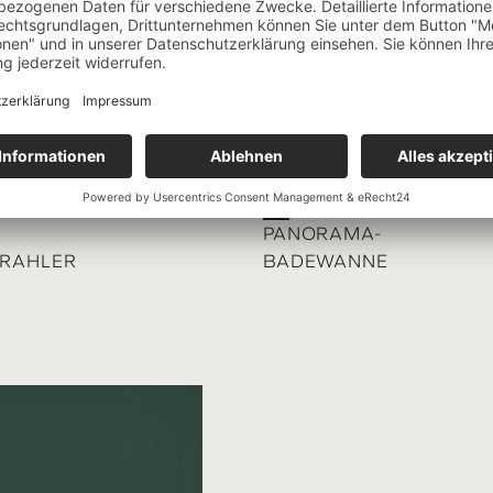
en wir unsere Chalets
 Qualität ausgestattet.
 Moment an wie zu
 einen Blick auf die
lich machen.
PANORAMA-
RAHLER
BADEWANNE